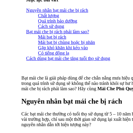
Nguyên nhân bạt mái che bị rách
Chất lượng
Quá trình bảo dưỡng
Cách sử dụng
Bạt mái che bị rách phải làm sao?
Mái bạt bị rách
Mái bạt bị chùng hoặc bị nhăn
Gặp khó khăn khi kéo vào
Có tiếng động lạ
Cách dùng bạt mái che tăng tuổi thọ sử dụng
Bạt mái che là giải pháp dùng để che chắn nắng mưa hiệu q
trong quá trình sử dụng sẽ không thể nào tránh khỏi sự hư
mái che bị rách phải làm sao? Hãy cùng
Mái Che Phú Qu
Nguyên nhân bạt mái che bị rách
Các bạt mái che thường có tuổi thọ sử dụng từ 5 – 10 năm
vài trường hợp, chỉ sau một thời gian sử dụng lại xuất hiện t
nguyên nhân dẫn tới hiện tượng này?