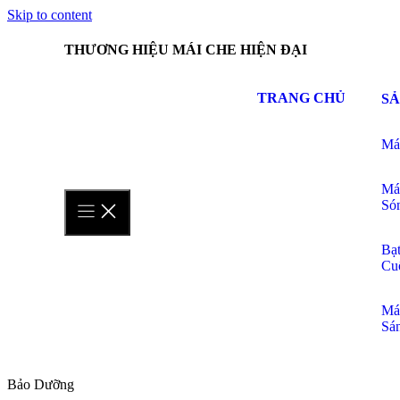
Skip to content
THƯƠNG HIỆU MÁI CHE HIỆN ĐẠI
TRANG CHỦ
S
Má
Má
Só
Bạ
Cu
Má
Sá
Bảo Dưỡng