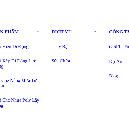
ẢN PHẨM
DỊCH VỤ
CÔNG T
i Hiên Di Động
Thay Bạt
Giới Thiệu
i Xếp Di Động Lượn
Sửa Chữa
Dự Án
ng
Blog
t Che Nắng Mưa Tự
ốn
i Che Nhựa Poly Lấy
ng