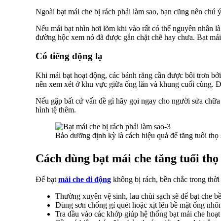
Ngoài bạt mái che bị rách phải làm sao, bạn cũng nên chú ý 
Nếu mái bạt nhìn hơi lõm khi vào rất có thể nguyên nhân là 
đường hộc xem nó đã được gắn chặt chẽ hay chưa. Bạt mái 
Có tiếng động lạ
Khi mái bạt hoạt động, các bánh răng cần được bôi trơn bở
nên xem xét ở khu vực giữa ống lăn và khung cuối cùng. Đ
Nếu gặp bất cứ vấn đề gì hãy gọi ngay cho người sửa chữa đ
hình tệ thêm.
Bảo dưỡng định kỳ là cách hiệu quả để tăng tuổi thọ
Cách dùng bạt mái che tăng tuổi thọ
Để bạt
mái che di động
không bị rách, bền chắc trong thời
Thường xuyên vệ sinh, lau chùi sạch sẽ để bạt che b
Dùng sơn chống gỉ quét hoặc xịt lên bề mặt ống nhô
Tra dầu vào các khớp giúp hệ thống bạt mái che hoạt 