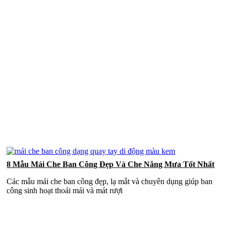
8 Mẫu Mái Che Ban Công Đẹp Và Che Nắng Mưa Tốt Nhất
Các mẫu mái che ban công đẹp, lạ mắt và chuyên dụng giúp ban
công sinh hoạt thoải mái và mát rượi