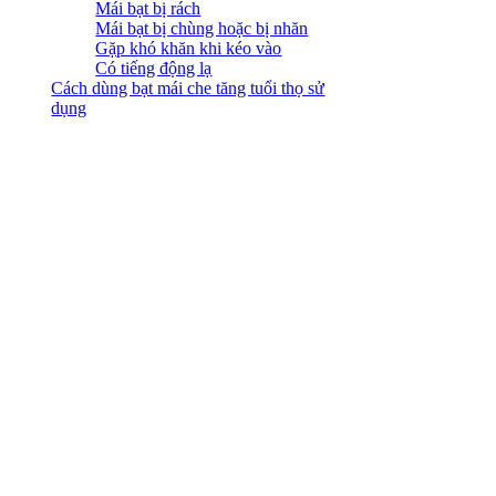
Mái bạt bị rách
Mái bạt bị chùng hoặc bị nhăn
Gặp khó khăn khi kéo vào
Có tiếng động lạ
Cách dùng bạt mái che tăng tuổi thọ sử
dụng