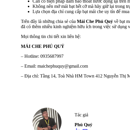
Cần có biện pháp đảm bảo thoát nước đọng lại trên má
Không nên mở mái bạt hết cỡ mà hãy giữ lại trong tr
Lựa chọn địa chỉ cung cấp bạt mái che uy tín để mua
Trên đây là những chia sẻ của
Mái Che Phú Quý
về bạt má
đã có thêm nhiều kinh nghiệm hữu ích trong việc sử dụng v
Mọi thông tin chi tiết xin liên hệ:
MÁI CHE PHÚ QUÝ
– Hotline: 0935687997
– Email: maichephuquy@gmail.com
– Địa chỉ: Tầng 14, Toà Nhà HM Town 412 Nguyễn Thị Mi
Tác giả
Phú Quý