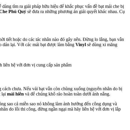
ễ dàng tìm ra giải pháp hữu hiệu để khắc phục vấn đề bạt mái che bị
Che Phú Quý
sẽ đưa ra những phương án giải quyết khác nhau. Cụ
thời tiết hoặc do các tác nhân nào đó gây nên. Đừng lo lắng, bạn vẫn
o dán lại. Với các mái bạt được làm bằng
Vinyl
sẽ dùng xi măng
ch liên hệ với đơn vị cung cấp sản phẩm
 cách chưa. Nếu vải bạt vẫn còn chùng xuống (nguyên nhân do bị
 lại
mái hiên
và để chúng khô ráo hoàn toàn dưới ánh nắng.
ông sao cả miễn sao nó không làm ảnh hưởng đến công dụng và
hăn do lỗi thi công, đừng ngần ngại mà hãy liên hệ với đơn vị lắp