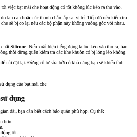
tới việc bạt mái che hoạt động có tốt không lúc kéo ra thu vào.
do lan can hoặc các thanh chắn lắp sai vị trí. Tiếp đó nên kiểm tra
che sẽ bị co lại nếu các bộ phận này không vuông góc với nhau.
i chất
Silicone
. Nếu xuất hiện tiếng động lạ lúc kéo vào thu ra, bạn
ồng thời đừng quên kiểm tra các khe khuôn có bị lỏng lẻo không.
ể cài đặt lại. Đừng cố tự sửa bởi có khả năng bạn sẽ khiến tình
 sử dụng của bạt mái che
 sử dụng
 gian dài, bạn cần biết cách bảo quản phù hợp. Cụ thể:
ền hơn.
m.
động tốt.